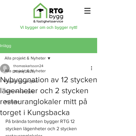
Vi bygger om och bygger nytt!
Inlägg
Alla projekt & Nyheter
thomaskarlsson24
Alla projekt & Nyheter
26 maj 2025
Nybyggnation av 12 stycken
Pågående projekt
lägenheter och 2 stycken
Referensprojekt
restauranglokaler mitt på
Nyheter
torget i Kungsbacka
På brända tomten bygger RTG 12 
stycken lägenheter och 2 stycken 
restauranglokaler.